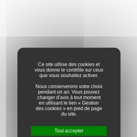
Vin de France
COULEUR
BLANC
ROUGE
APPELLATION
Ce site utilise des cookies et
vous donne le contrôle sur ceux
BOURGOGNE ALIGOTÉ
que vous souhaitez activer.
Nous conserverons votre choix
BOURGOGNE HAUTES-CÔTES
pendant un an. Vous pouvez
DE BEAUNE
changer d'avis à tout moment
en utilisant le lien « Gestion
des cookies » en pied de page
BOURGOGNE HAUTES-CÔTES
du site.
DE NUITS
Tout accepter
CHABLIS