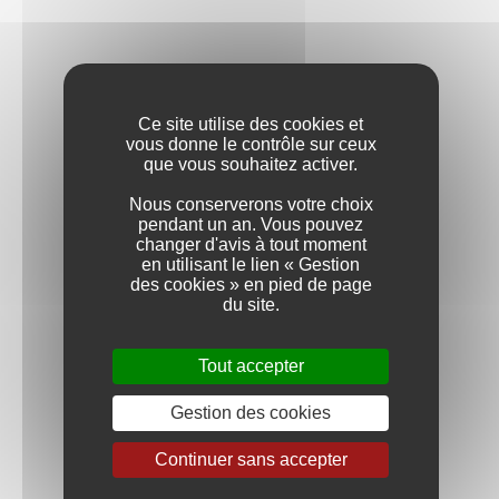
Vin de France
COULEUR
BLANC
Ce site utilise des cookies et
vous donne le contrôle sur ceux
que vous souhaitez activer.
ROUGE
Nous conserverons votre choix
pendant un an. Vous pouvez
APPELLATION
changer d'avis à tout moment
en utilisant le lien « Gestion
BOURGOGNE
des cookies » en pied de page
du site.
BOURGOGNE HAUTES-CÔTES
DE BEAUNE
Tout accepter
CÔTE-DE-NUITS-VILLAGES
Gestion des cookies
Continuer sans accepter
MÂCON