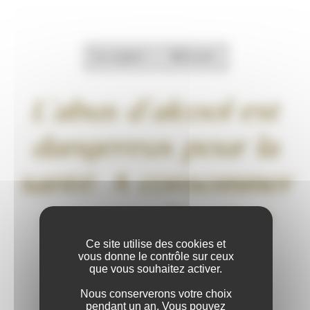
Accepter
Refuser
LA DIVERSITÉ
L’abus d’alcool est
dangereux pour la
Les Climats de
santé. A consommer
Bourgogne, un
avec modération
morcellement de
Ce site utilise des cookies et
parcelles aux
vous donne le contrôle sur ceux
que vous souhaitez activer.
qualités reconnues
Nous conserverons votre choix
et identifiées, sont
pendant un an. Vous pouvez