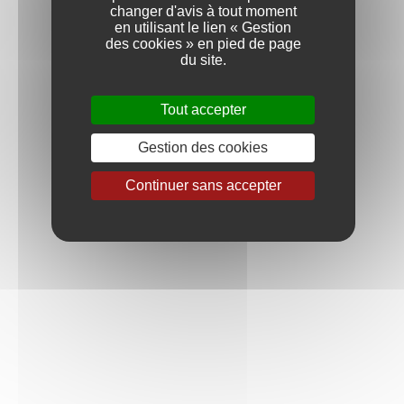
changer d'avis à tout moment
une particularité
en utilisant le lien « Gestion
des cookies » en pied de page
unique au monde,
du site.
inscrits au
Tout accepter
Patrimoine mondial
Gestion des cookies
de l'humanité
Continuer sans accepter
depuis juillet 2015.
La Maison Charles Viénot
respecte scrupuleusement les
caractéristiques et la diversité de