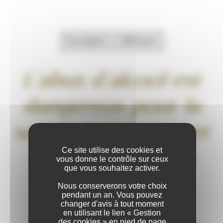
Accepter
Refuser
L’abus d’alcool est
dangereux pour la
Affiner la selection
santé. A consommer
Ce site utilise des cookies et
avec modération
RÉGION
vous donne le contrôle sur ceux
que vous souhaitez activer.
Bourgogne
Nous conserverons votre choix
pendant un an. Vous pouvez
changer d'avis à tout moment
Beaujolais
en utilisant le lien « Gestion
des cookies » en pied de page