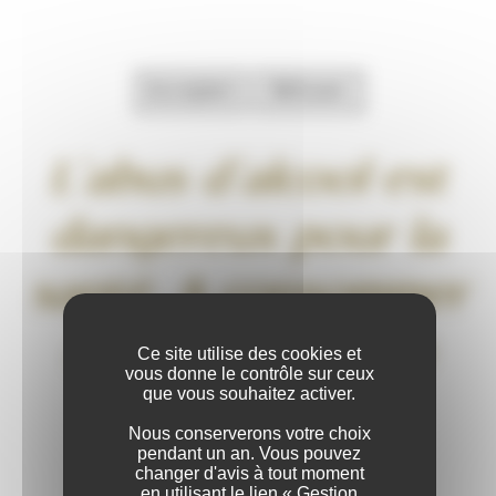
Accepter
Refuser
L’abus d’alcool est
dangereux pour la
Affiner la selection
santé. A consommer
RÉGION
avec modération
Ce site utilise des cookies et
vous donne le contrôle sur ceux
Bourgogne
que vous souhaitez activer.
Nous conserverons votre choix
Beaujolais
pendant un an. Vous pouvez
changer d'avis à tout moment
en utilisant le lien « Gestion