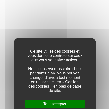
Vin de France
COULEUR
BLANC
ROUGE
APPELLATION
Ce site utilise des cookies et
vous donne le contrôle sur ceux
BOURGOGNE ALIGOTÉ
que vous souhaitez activer.
Nous conserverons votre choix
BOURGOGNE HAUTES-CÔTES
pendant un an. Vous pouvez
DE BEAUNE
changer d'avis à tout moment
en utilisant le lien « Gestion
des cookies » en pied de page
BOURGOGNE HAUTES-CÔTES
du site.
DE NUITS
Tout accepter
CHABLIS