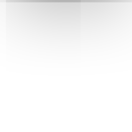
Voir la fiche PDF
COTE DE NUITS-
VILLAGES
Notes de dégustation
ROBE :
Brillante, une couleur grenat avec
des reflets violets.
NEZ :
Des arômes de fruits rouges se
dégagent avec des notes de groseille, cassis