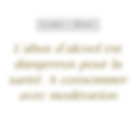
Accepter
Refuser
L’abus d’alcool est
dangereux pour la
santé. A consommer
avec modération